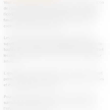
Vous avez la possibilité d’accepter ou de refuser l’installation
de cookies soumis à votre consentement en cliquant sur
l’icône orange apparaissant en bas à gauche de notre site,
faisant apparaître la section dédiée au paramétrage des
cookies de notre bandeau cookies.
Les visiteurs de notre site Internet peuvent également
supprimer, à tout moment, l’enregistrement des cookies, ou
tout cookie déjà enregistré sur leur appareil, en paramétrant
les options de protection de la vie privée de leur navigateur
Internet.
L’ajout de modules complémentaires au navigateur Internet
permet également d’être informé de la présence de cookies
et éventuellement de les refuser.
Pour en savoir plus, vous pouvez vous reporter à la page
suivante du site Internet de la Commission Nationale de
l’Informatique et des Libertés :