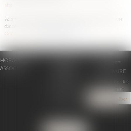
https://www.cnil.fr/fr/cookies-les-outils-pour-les-maitriser
Vous trouverez davantage d’informations sur le traitement de vos
données personnelles en allant dans la rubrique «
Politique de
confidentialité
», située en bas de page.
HOPGOOD &
CABINET
CABINET
ASSOCIÉS
PRINCIPAL
SECONDAIRE
16 boulevard de la
26, Rue des Bordes
République
71500 Louhans
71100 CHALON SUR
Nous localiser
SAONE
Tél :
03 85 48 27 19