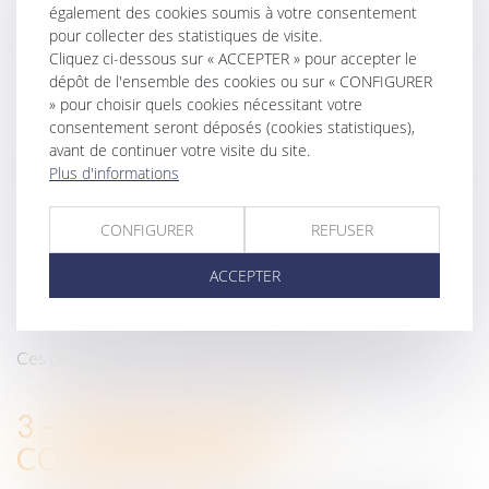
validité
également des cookies soumis à votre consentement
pour collecter des statistiques de visite.
Cliquez ci-dessous sur « ACCEPTER » pour accepter le
Suivre les
dépôt de l'ensemble des cookies ou sur « CONFIGURER
Google
statistiques de
» pour choisir quels cookies nécessitant votre
13 mois
Analytics
visites du site
consentement seront déposés (cookies statistiques),
internet
avant de continuer votre visite du site.
Plus d'informations
Suivre les
CONFIGURER
REFUSER
statistiques de
Piwik
13 mois
visites du site
ACCEPTER
internet
Ces cookies expirent au bout d’un maximum de 13 mois.
3 – PARAMÉTRAGE ET
CONSENTEMENT