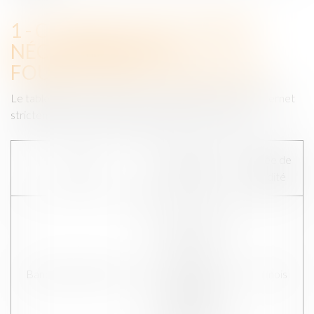
1 - COOKIES STRICTEMENT
NÉCESSAIRES À LA
FOURNITURE D’UN SERVICE
Le tableau ci-dessous liste les cookies de notre site Internet
strictement nécessaires à la fourniture d’un service :
Objectif
Durée de
Cookies
poursuivi
validité
Sert à
mémoriser
que
l’utilisateur
BandeauCookiesHide
12 mois
ne souhaite
plus voir le