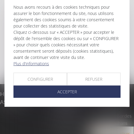
Nous avons recours à des cookies techniques pour
ACTUS
assurer le bon fonctionnement du site, nous utilisons
HONORAIRES
également des cookies soumis à votre consentement
pour collecter des statistiques de visite.
DOCUMENTS
Cliquez ci-dessous sur « ACCEPTER » pour accepter le
CONTACT
dépôt de l'ensemble des cookies ou sur « CONFIGURER
PLAN DU SITE
» pour choisir quels cookies nécessitant votre
consentement seront déposés (cookies statistiques),
MENTIONS LÉGALES
avant de continuer votre visite du site.
POLITIQUE DE CONFIDENTIALITÉ
Plus d'informations
POLITIQUE DE COOKIES
CONFIGURER
REFUSER
ACCEPTER
HOPGOOD &
CABINET
CABINET
ASSOCIÉS
PRINCIPAL
SECONDAIRE
16 boulevard de la
26, Rue des Bordes
République
71500 Louhans
71100 CHALON SUR
Nous localiser