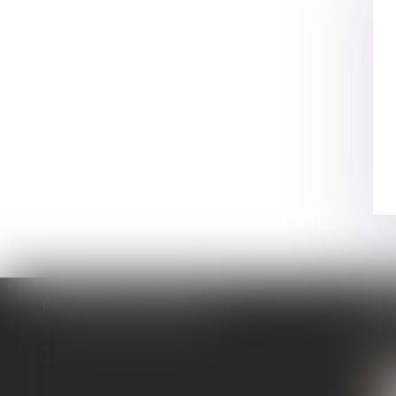
HOPGOOD & ASSOCIÉS
CA
16 bou
7110
T