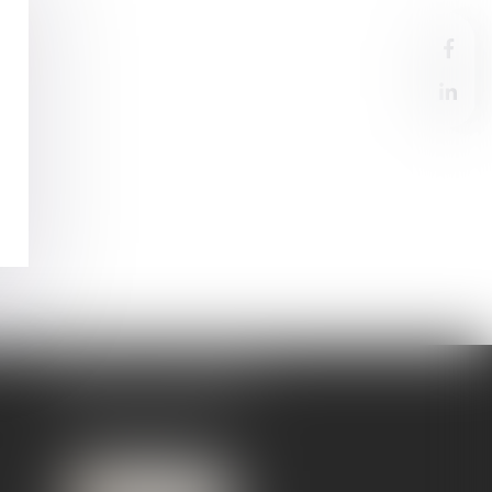
CABINET SECONDAIRE
26, Rue des Bordes
71500 Louhans