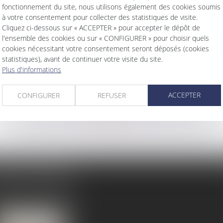
fonctionnement du site, nous utilisons également des cookies soumis
à votre consentement pour collecter des statistiques de visite.
DIRECTEUR DE LA PUBLICATION
Cliquez ci-dessous sur « ACCEPTER » pour accepter le dépôt de
l'ensemble des cookies ou sur « CONFIGURER » pour choisir quels
Frédéric Hopgood
cookies nécessitant votre consentement seront déposés (cookies
statistiques), avant de continuer votre visite du site.
Plus d'informations
HÉBERGEMENT
ACCEPTER
CONFIGURER
REFUSER
Société AZKO
194 Avenue de la Gare Sud de France ​34970 LATTES
www.azko.fr
BINET PRINCIPAL
levard de la République
0 CHALON SUR SAONE
él :
03 85 48 27 19