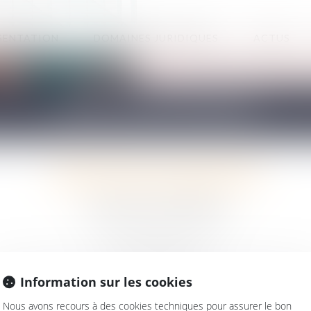
SENTATION
DOMAINES JURIDIQUES
ACTUS
MENTIONS LÉGALES
HOPGOOD & ASSOCIÉS
16 boulevard de la République
71100 CHALON SUR SAONE
Tél : 03 85 48 27 19
Information sur les cookies
N° SIRET : 44344390800019
Nous avons recours à des cookies techniques pour assurer le bon