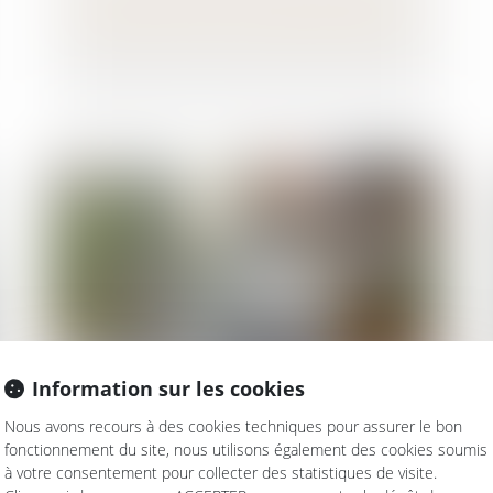
décret pour lever les obstacles financiers
Information sur les cookies
Nous avons recours à des cookies techniques pour assurer le bon
fonctionnement du site, nous utilisons également des cookies soumis
à votre consentement pour collecter des statistiques de visite.
Heures supplémentaires : l’employeur ne