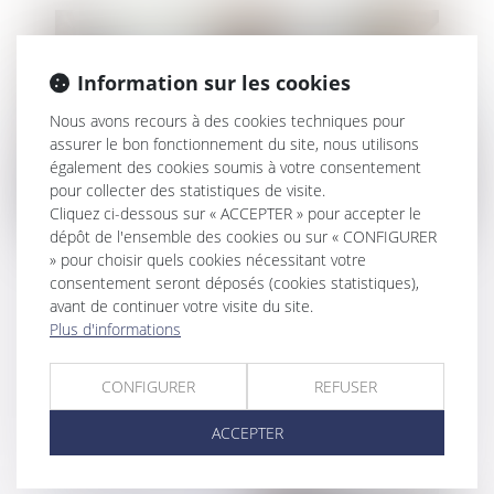
Information sur les cookies
Nous avons recours à des cookies techniques pour
assurer le bon fonctionnement du site, nous utilisons
également des cookies soumis à votre consentement
pour collecter des statistiques de visite.
Cliquez ci-dessous sur « ACCEPTER » pour accepter le
dépôt de l'ensemble des cookies ou sur « CONFIGURER
» pour choisir quels cookies nécessitant votre
consentement seront déposés (cookies statistiques),
avant de continuer votre visite du site.
Transfert de contrat de travail pour la
Plus d'informations
gestion d’un centre de loisirs
CONFIGURER
REFUSER
ACCEPTER