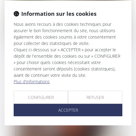
Information sur les cookies
Nous avons recours à des cookies techniques pour
assurer le bon fonctionnement du site, nous utilisons
également des cookies soumis à votre consentement
pour collecter des statistiques de visite.
Cliquez ci-dessous sur « ACCEPTER » pour accepter le
dépôt de l'ensemble des cookies ou sur « CONFIGURER
» pour choisir quels cookies nécessitant votre
consentement seront déposés (cookies statistiques),
Mise à jour des taux et barèmes 2025
avant de continuer votre visite du site.
Plus d'informations
CONFIGURER
REFUSER
ACCEPTER