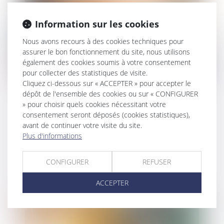
Information sur les cookies
Nous avons recours à des cookies techniques pour
assurer le bon fonctionnement du site, nous utilisons
également des cookies soumis à votre consentement
pour collecter des statistiques de visite.
Cliquez ci-dessous sur « ACCEPTER » pour accepter le
dépôt de l'ensemble des cookies ou sur « CONFIGURER
» pour choisir quels cookies nécessitant votre
consentement seront déposés (cookies statistiques),
La rupture anticipée du contrat de mission
avant de continuer votre visite du site.
exige que l’ETT propose au salarié un
Plus d'informations
nouveau contrat
CONFIGURER
REFUSER
ACCEPTER