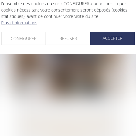
l'ensemble des cookies ou sur « CONFIGURER » pour choisir quels
cookies nécessitant votre consentement seront déposés (cookies
statistiques), avant de continuer votre visite du site.
Plus d'informations
ACCEPTER
CONFIGURER
REFUSER
Nouvelles obligations d’information des
salariés sur la relation de travail et les