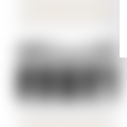
Réforme des retraites en utilisant un
projet de loi de financement rectificative
de la sécurité sociale : vous avez dit 47-1 ?
Absence de comparution de l’employeur