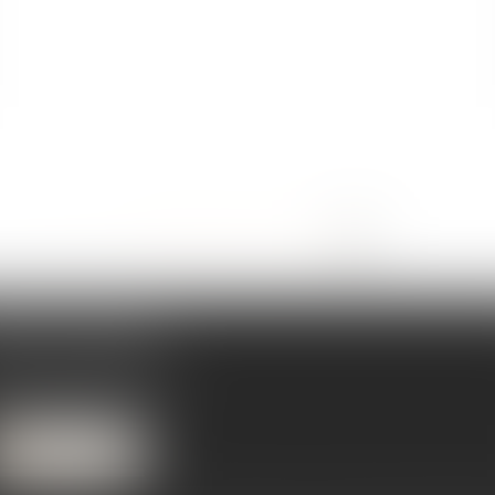
<<
<
...
48
49
50
51
52
53
54
>
>>
BINET PRINCIPAL
levard de la République
0 CHALON SUR SAONE
él :
03 85 48 27 19
Nous localiser