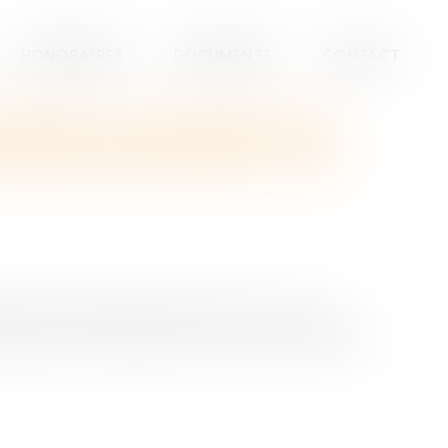
HONORAIRES
DOCUMENTS
CONTACT
ilisant un projet de loi de
e la sécurité sociale : vous
ution de 1958, l’exécutif a décidé de présenter une
 financement rectificative de la sécurité sociale défini à