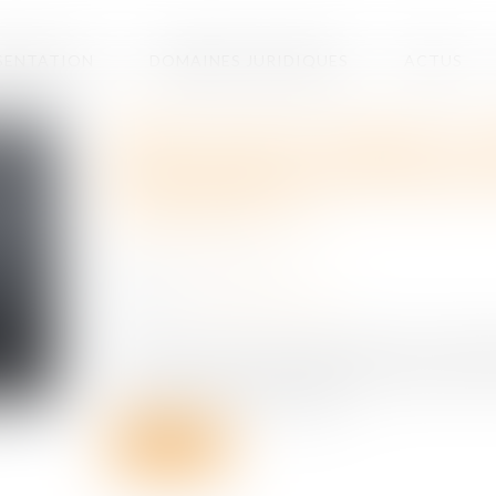
SENTATION
DOMAINES JURIDIQUES
ACTUS
Réforme des retraites en ut
financement rectificative d
avez dit 47-1 ?
Publié le :
15/02/2023
Source :
actu.dalloz-etudiant.fr
Pour la première fois depuis le début de la Constit
réforme des retraites en utilisant un projet de loi de
l’article 47-1 de la Constitution...
Lire la suite