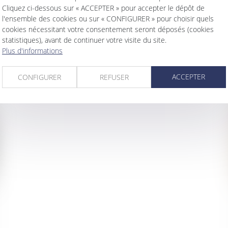
La date d’adhésion du salarié au CSP
Cliquez ci-dessous sur « ACCEPTER » pour accepter le dépôt de
est celle de la remise du bulletin à
l'ensemble des cookies ou sur « CONFIGURER » pour choisir quels
l’employeur
cookies nécessitant votre consentement seront déposés (cookies
statistiques), avant de continuer votre visite du site.
Plus d'informations
ACCEPTER
CONFIGURER
REFUSER