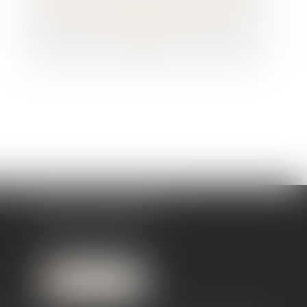
un abondement sur le CPF du lanceur
d’alerte
CABINET SECONDAIRE
26, Rue des Bordes
71500 Louhans
Nous localiser