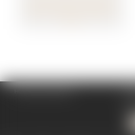
en appel et analyse des moyens mis en
œuvre pour respecter son obligation de
sécurité
HOPGOOD & ASSOCIÉS
CA
16 bou
7110
T