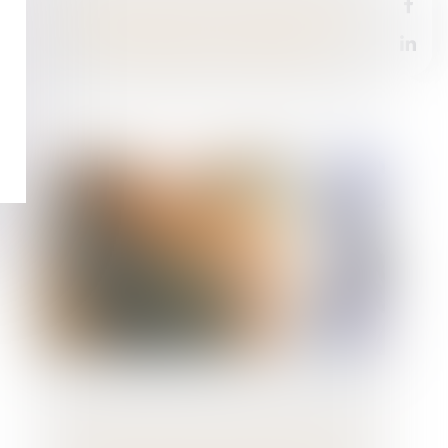
Licenciement du lanceur d’alerte : la
charge de la preuve d’un motif étranger à
l’alerte pèse sur l’employeur
L’employeur peut être condamné à verser