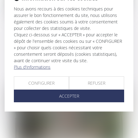
Nous avons recours à des cookies techniques pour
assurer le bon fonctionnement du site, nous utilisons
également des cookies soumis à votre consentement
pour collecter des statistiques de visite.
Cliquez ci-dessous sur « ACCEPTER » pour accepter le
Accidents du travail : indemnisation
dépôt de l'ensemble des cookies ou sur « CONFIGURER
» pour choisir quels cookies nécessitant votre
limitée à quatre ans
consentement seront déposés (cookies statistiques),
avant de continuer votre visite du site.
Plus d'informations
CONFIGURER
REFUSER
ACCEPTER