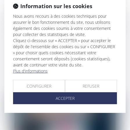
Information sur les cookies
Nous avons recours à des cookies techniques pour
assurer le bon fonctionnement du site, nous utilisons
également des cookies soumis à votre consentement
pour collecter des statistiques de visite.
Cliquez ci-dessous sur « ACCEPTER » pour accepter le
dépôt de l'ensemble des cookies ou sur « CONFIGURER
» pour choisir quels cookies nécessitant votre
Réparation du préjudice d’exposition et
consentement seront déposés (cookies statistiques),
attestation d’exposition
avant de continuer votre visite du site.
Plus d'informations
CONFIGURER
REFUSER
ACCEPTER