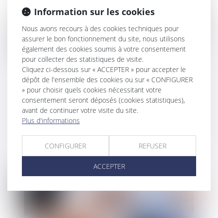
Information sur les cookies
Nous avons recours à des cookies techniques pour
assurer le bon fonctionnement du site, nous utilisons
également des cookies soumis à votre consentement
pour collecter des statistiques de visite.
Cliquez ci-dessous sur « ACCEPTER » pour accepter le
dépôt de l'ensemble des cookies ou sur « CONFIGURER
» pour choisir quels cookies nécessitant votre
L’adhésion au contrat de sécurisation
consentement seront déposés (cookies statistiques),
professionnelle emporte renonciation aux
avant de continuer votre visite du site.
propositions de reclassement
Plus d'informations
CONFIGURER
REFUSER
ACCEPTER