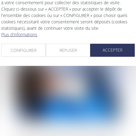
à votre consentement pour collecter des statistiques de visite.
Cliquez ci-dessous sur « ACCEPTER » pour accepter le dépôt de
Réparation du préjudice d’exposition et
l'ensemble des cookies ou sur « CONFIGURER » pour choisir quels
attestation d’exposition
cookies nécessitant votre consentement seront déposés (cookies
statistiques), avant de continuer votre visite du site.
Plus d'informations
ACCEPTER
CONFIGURER
REFUSER