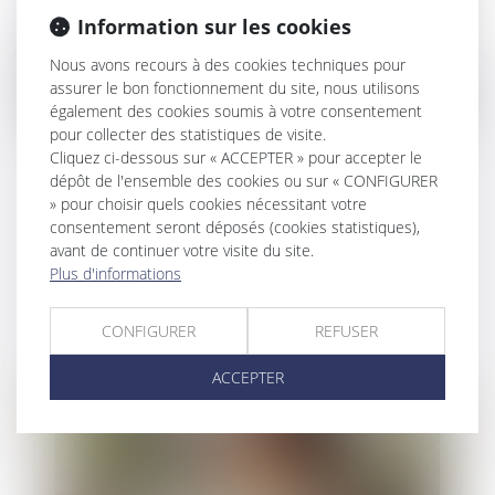
Information sur les cookies
Nous avons recours à des cookies techniques pour
assurer le bon fonctionnement du site, nous utilisons
également des cookies soumis à votre consentement
pour collecter des statistiques de visite.
Cliquez ci-dessous sur « ACCEPTER » pour accepter le
dépôt de l'ensemble des cookies ou sur « CONFIGURER
» pour choisir quels cookies nécessitant votre
Apprentissage : la participation des
consentement seront déposés (cookies statistiques),
employeurs est fixée à 750 €
avant de continuer votre visite du site.
Plus d'informations
CONFIGURER
REFUSER
ACCEPTER