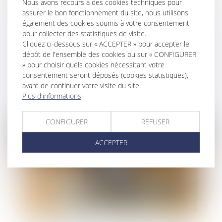
Nous avons recours à des cookies techniques pour
assurer le bon fonctionnement du site, nous utilisons
également des cookies soumis à votre consentement
pour collecter des statistiques de visite.
Les mesures pour prévenir les accidents
Cliquez ci-dessous sur « ACCEPTER » pour accepter le
graves et mortels seront discutées à la
dépôt de l'ensemble des cookies ou sur « CONFIGURER
» pour choisir quels cookies nécessitant votre
fois par le CNPST et dans la "large"
consentement seront déposés (cookies statistiques),
négociation interprofessionnelle sur le
avant de continuer votre visite du site.
travail
Plus d'informations
CONFIGURER
REFUSER
ACCEPTER