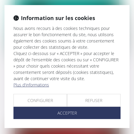
Information sur les cookies
Nous avons recours à des cookies techniques pour
assurer le bon fonctionnement du site, nous utilisons
également des cookies soumis à votre consentement
pour collecter des statistiques de visite.
Cliquez ci-dessous sur « ACCEPTER » pour accepter le
dépôt de l'ensemble des cookies ou sur « CONFIGURER
» pour choisir quels cookies nécessitant votre
consentement seront déposés (cookies statistiques),
Le cumul des différents types de congés ne
avant de continuer votre visite du site.
Plus d'informations
peut excéder la durée maximale du congé
annuel
CONFIGURER
REFUSER
ACCEPTER