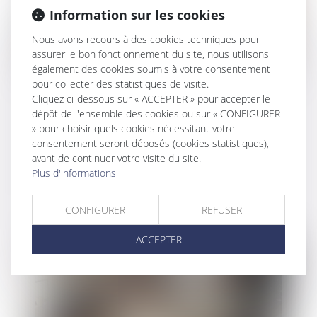
Information sur les cookies
Nous avons recours à des cookies techniques pour
assurer le bon fonctionnement du site, nous utilisons
également des cookies soumis à votre consentement
pour collecter des statistiques de visite.
Cliquez ci-dessous sur « ACCEPTER » pour accepter le
dépôt de l'ensemble des cookies ou sur « CONFIGURER
» pour choisir quels cookies nécessitant votre
Action en paiement des salaires après une
consentement seront déposés (cookies statistiques),
déclaration d’inaptitude : quel point de
avant de continuer votre visite du site.
départ du délai de prescription ?
Plus d'informations
CONFIGURER
REFUSER
ACCEPTER