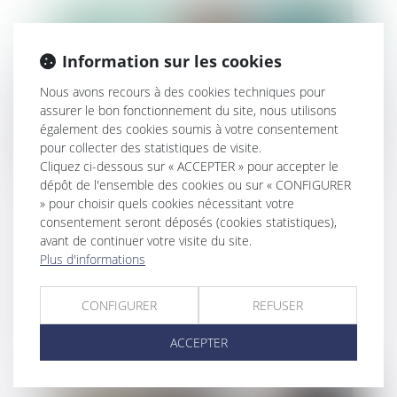
Information sur les cookies
Nous avons recours à des cookies techniques pour
assurer le bon fonctionnement du site, nous utilisons
également des cookies soumis à votre consentement
pour collecter des statistiques de visite.
Cliquez ci-dessous sur « ACCEPTER » pour accepter le
dépôt de l'ensemble des cookies ou sur « CONFIGURER
» pour choisir quels cookies nécessitant votre
consentement seront déposés (cookies statistiques),
avant de continuer votre visite du site.
Reclassement du salarié inapte et notion
Plus d'informations
de groupe au sens de l’ordonnance du 22
septembre 2017
CONFIGURER
REFUSER
ACCEPTER