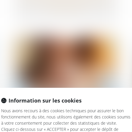
être introduites ?
Information sur les cookies
Nous avons recours à des cookies techniques pour assurer le bon
fonctionnement du site, nous utilisons également des cookies soumis
Taux de cotisation ATMP 2025 : calcul et
à votre consentement pour collecter des statistiques de visite.
explications
Cliquez ci-dessous sur « ACCEPTER » pour accepter le dépôt de