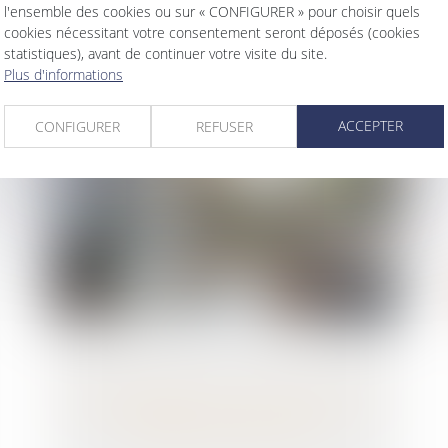
l'ensemble des cookies ou sur « CONFIGURER » pour choisir quels
cookies nécessitant votre consentement seront déposés (cookies
statistiques), avant de continuer votre visite du site.
Plus d'informations
ACCEPTER
CONFIGURER
REFUSER
Des messages privés... pas si privés sur un
téléphone professionnel