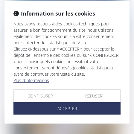
Information sur les cookies
Nous avons recours à des cookies techniques pour
assurer le bon fonctionnement du site, nous utilisons
également des cookies soumis à votre consentement
pour collecter des statistiques de visite.
Cliquez ci-dessous sur « ACCEPTER » pour accepter le
dépôt de l'ensemble des cookies ou sur « CONFIGURER
» pour choisir quels cookies nécessitant votre
consentement seront déposés (cookies statistiques),
Grève des transports et droit du travail
avant de continuer votre visite du site.
Plus d'informations
CONFIGURER
REFUSER
ACCEPTER