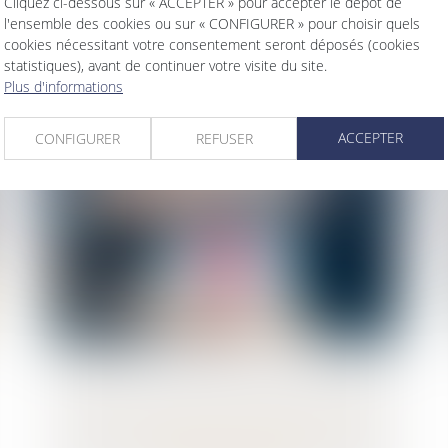
Cliquez ci-dessous sur « ACCEPTER » pour accepter le dépôt de
une activité autorisée expressément et
l'ensemble des cookies ou sur « CONFIGURER » pour choisir quels
préalablement
cookies nécessitant votre consentement seront déposés (cookies
statistiques), avant de continuer votre visite du site.
Plus d'informations
ACCEPTER
CONFIGURER
REFUSER
Expertise à la suite d’un avis d’inaptitude