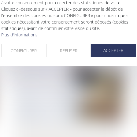
à votre consentement pour collecter des statistiques de visite.
Cliquez ci-dessous sur « ACCEPTER » pour accepter le dépôt de
Demande de rupture conventionnelle :
l'ensemble des cookies ou sur « CONFIGURER » pour choisir quels
comment rédiger votre lettre ou mail ?
cookies nécessitant votre consentement seront déposés (cookies
statistiques), avant de continuer votre visite du site.
Plus d'informations
ACCEPTER
CONFIGURER
REFUSER