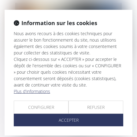
Information sur les cookies
Nous avons recours à des cookies techniques pour
assurer le bon fonctionnement du site, nous utilisons
également des cookies soumis à votre consentement
pour collecter des statistiques de visite.
Cliquez ci-dessous sur « ACCEPTER » pour accepter le
dépôt de l'ensemble des cookies ou sur « CONFIGURER
» pour choisir quels cookies nécessitant votre
consentement seront déposés (cookies statistiques),
avant de continuer votre visite du site.
L’indemnisation des accidents du travail
Plus d'informations
avec incapacité permanente compense-t-
elle leurs conséquences financières ?
CONFIGURER
REFUSER
ACCEPTER