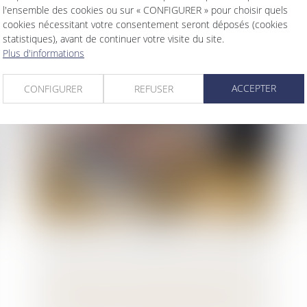
l'ensemble des cookies ou sur « CONFIGURER » pour choisir quels
cookies nécessitant votre consentement seront déposés (cookies
statistiques), avant de continuer votre visite du site.
Plus d'informations
ACCEPTER
CONFIGURER
REFUSER
L’absence de système objectif de mesure
du temps de travail du salarié ne prive pas