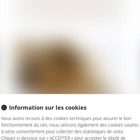
conformes aux exigences légales et
réglementaires ?
Information sur les cookies
Nous avons recours à des cookies techniques pour assurer le bon
fonctionnement du site, nous utilisons également des cookies soumis
Absence du salarié : comment déterminer
à votre consentement pour collecter des statistiques de visite.
les Smic de référence en 2024 ?
Cliquez ci-dessous sur « ACCEPTER » pour accepter le dépôt de