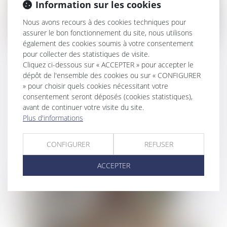
Information sur les cookies
Nous avons recours à des cookies techniques pour
assurer le bon fonctionnement du site, nous utilisons
également des cookies soumis à votre consentement
pour collecter des statistiques de visite.
Cliquez ci-dessous sur « ACCEPTER » pour accepter le
dépôt de l'ensemble des cookies ou sur « CONFIGURER
Représentant de section syndicale : la
» pour choisir quels cookies nécessitant votre
protection ne renaît pas après
consentement seront déposés (cookies statistiques),
avant de continuer votre visite du site.
réintégration
Plus d'informations
CONFIGURER
REFUSER
ACCEPTER