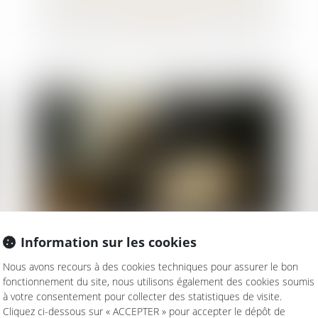
France
Information sur les cookies
Nous avons recours à des cookies techniques pour assurer le bon
fonctionnement du site, nous utilisons également des cookies soumis
Limites à la mise à la retraite d'office
à votre consentement pour collecter des statistiques de visite.
Cliquez ci-dessous sur « ACCEPTER » pour accepter le dépôt de