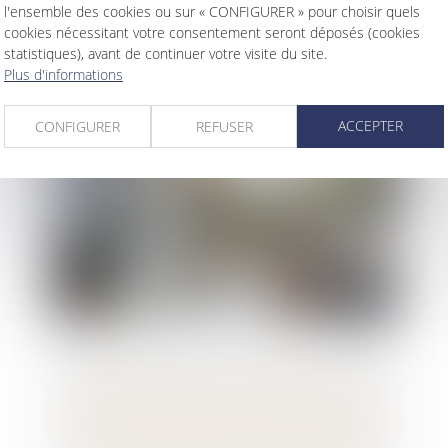
l'ensemble des cookies ou sur « CONFIGURER » pour choisir quels
cookies nécessitant votre consentement seront déposés (cookies
statistiques), avant de continuer votre visite du site.
Plus d'informations
ACCEPTER
CONFIGURER
REFUSER
Suspension du travailleur pour refus de
passe sanitaire : la Cour de cassation