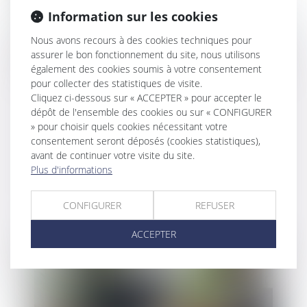
Information sur les cookies
Nous avons recours à des cookies techniques pour
assurer le bon fonctionnement du site, nous utilisons
également des cookies soumis à votre consentement
pour collecter des statistiques de visite.
Cliquez ci-dessous sur « ACCEPTER » pour accepter le
dépôt de l'ensemble des cookies ou sur « CONFIGURER
» pour choisir quels cookies nécessitant votre
Frais professionnels et accueil d’un animal :
consentement seront déposés (cookies statistiques),
absence de justificatifs, pas de
avant de continuer votre visite du site.
remboursement
Plus d'informations
CONFIGURER
REFUSER
ACCEPTER