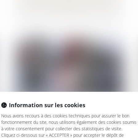
rappels
Information sur les cookies
Nous avons recours à des cookies techniques pour assurer le bon
fonctionnement du site, nous utilisons également des cookies soumis
Les employeurs peuvent temporairement
à votre consentement pour collecter des statistiques de visite.
couper l’eau chaude
Cliquez ci-dessous sur « ACCEPTER » pour accepter le dépôt de