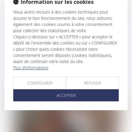
Information sur les cookies
Nous avons recours à des cookies techniques pour
assurer le bon fonctionnement du site, nous utilisons
également des cookies soumis à votre consentement
pour collecter des statistiques de visite.
Cliquez ci-dessous sur « ACCEPTER » pour accepter le
dépôt de l'ensemble des cookies ou sur « CONFIGURER
Une journée de solidarité doublée en
» pour choisir quels cookies nécessitant votre
2025 ?
consentement seront déposés (cookies statistiques),
avant de continuer votre visite du site.
Plus d'informations
CONFIGURER
REFUSER
ACCEPTER