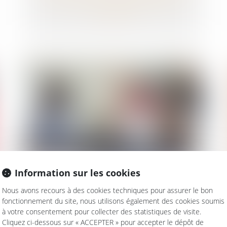
d'une DFS ?
Information sur les cookies
Nous avons recours à des cookies techniques pour assurer le bon
fonctionnement du site, nous utilisons également des cookies soumis
Bons d'achats attribués par le CSe pour la
à votre consentement pour collecter des statistiques de visite.
rentrée scolaire
Cliquez ci-dessous sur « ACCEPTER » pour accepter le dépôt de