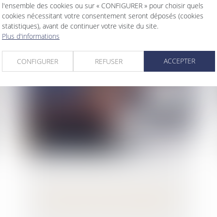
l'ensemble des cookies ou sur « CONFIGURER » pour choisir quels
cookies nécessitant votre consentement seront déposés (cookies
statistiques), avant de continuer votre visite du site.
Plus d'informations
ACCEPTER
CONFIGURER
REFUSER
Entretien professionnel et dévaluation
peuvent-ils se tenir le même jour ?