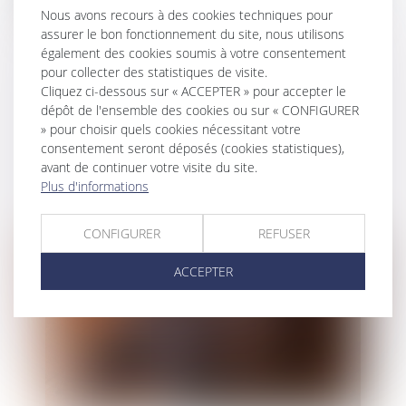
Nous avons recours à des cookies techniques pour
assurer le bon fonctionnement du site, nous utilisons
également des cookies soumis à votre consentement
pour collecter des statistiques de visite.
Cliquez ci-dessous sur « ACCEPTER » pour accepter le
Bons d'achats attribués par le CSe pour la
dépôt de l'ensemble des cookies ou sur « CONFIGURER
rentrée scolaire
» pour choisir quels cookies nécessitant votre
consentement seront déposés (cookies statistiques),
avant de continuer votre visite du site.
Plus d'informations
CONFIGURER
REFUSER
ACCEPTER